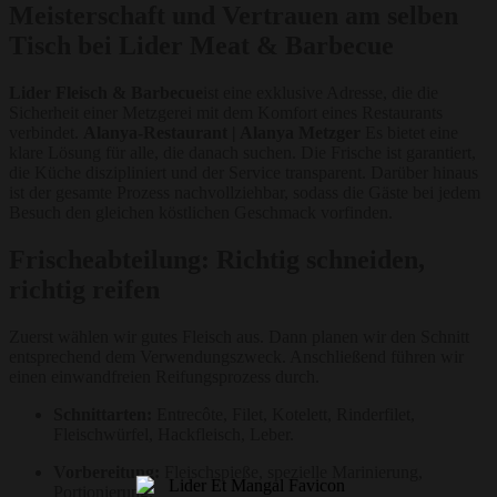
Meisterschaft und Vertrauen am selben
Tisch bei Lider Meat & Barbecue
Lider Fleisch & Barbecue
ist eine exklusive Adresse, die die
Sicherheit einer Metzgerei mit dem Komfort eines Restaurants
verbindet.
Alanya-Restaurant | Alanya Metzger
Es bietet eine
klare Lösung für alle, die danach suchen. Die Frische ist garantiert,
die Küche diszipliniert und der Service transparent. Darüber hinaus
ist der gesamte Prozess nachvollziehbar, sodass die Gäste bei jedem
Besuch den gleichen köstlichen Geschmack vorfinden.
Frischeabteilung: Richtig schneiden,
richtig reifen
Zuerst wählen wir gutes Fleisch aus. Dann planen wir den Schnitt
entsprechend dem Verwendungszweck. Anschließend führen wir
einen einwandfreien Reifungsprozess durch.
Schnittarten:
Entrecôte, Filet, Kotelett, Rinderfilet,
Fleischwürfel, Hackfleisch, Leber.
Vorbereitung:
Fleischspieße, spezielle Marinierung,
Portionierung.