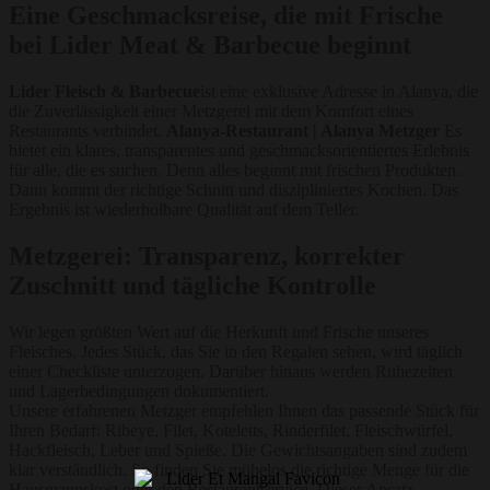
Eine Geschmacksreise, die mit Frische
bei Lider Meat & Barbecue beginnt
Lider Fleisch & Barbecue
ist eine exklusive Adresse in Alanya, die
die Zuverlässigkeit einer Metzgerei mit dem Komfort eines
Restaurants verbindet.
Alanya-Restaurant | Alanya Metzger
Es
bietet ein klares, transparentes und geschmacksorientiertes Erlebnis
für alle, die es suchen. Denn alles beginnt mit frischen Produkten.
Dann kommt der richtige Schnitt und diszipliniertes Kochen. Das
Ergebnis ist wiederholbare Qualität auf dem Teller.
Metzgerei: Transparenz, korrekter
Zuschnitt und tägliche Kontrolle
Wir legen größten Wert auf die Herkunft und Frische unseres
Fleisches. Jedes Stück, das Sie in den Regalen sehen, wird täglich
einer Checkliste unterzogen. Darüber hinaus werden Ruhezeiten
und Lagerbedingungen dokumentiert.
Unsere erfahrenen Metzger empfehlen Ihnen das passende Stück für
Ihren Bedarf: Ribeye, Filet, Koteletts, Rinderfilet, Fleischwürfel,
Hackfleisch, Leber und Spieße. Die Gewichtsangaben sind zudem
klar verständlich. So finden Sie mühelos die richtige Menge für die
Hausmannskost oder den Restaurantservice. Dieser Ansatz...