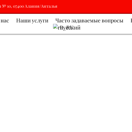
л № 10, 07400 Алания/Анталья
 нас
Наши услуги
Часто задаваемые вопросы
Русский
я лавка Alanya: свежий вы