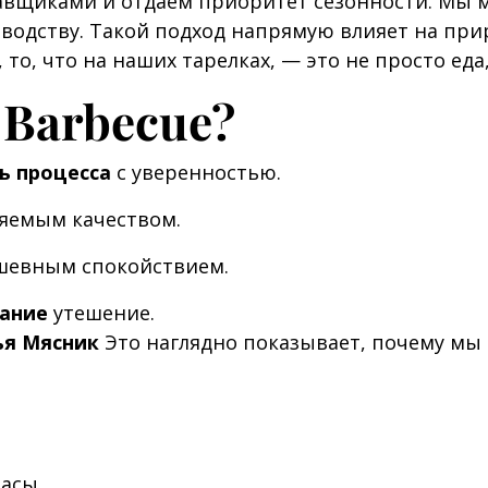
авщиками и отдаём приоритет сезонности. Мы
водству. Такой подход напрямую влияет на прир
 то, что на наших тарелках, — это не просто еда
 Barbecue?
ь процесса
с уверенностью.
яемым качеством.
шевным спокойствием.
ание
утешение.
ья Мясник
Это наглядно показывает, почему мы
асы.