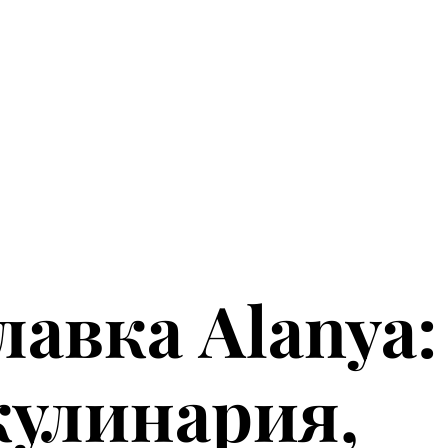
Barbecue
лавка Alanya:
кулинария,