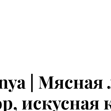
ный подход в Lider Meat & 
nya | Мясная 
р, искусная 