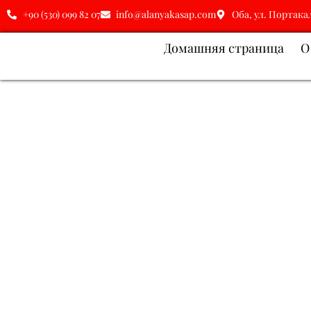
+90 (530) 099 82 07
info@alanyakasap.com
Оба, ул. Портака
Домашняя страница
О
Ресторан Alanya | Мясна