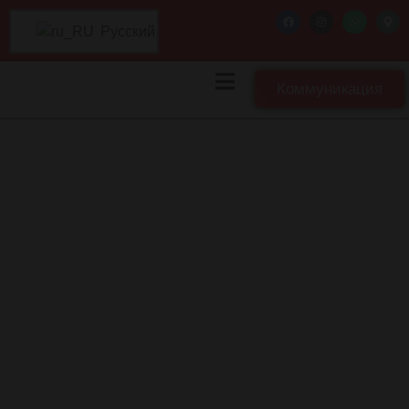
Русский
Коммуникация
Ресторан Alanya
| Мясной
магазин Alanya: